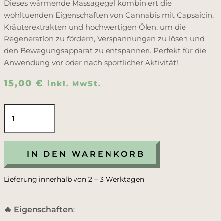
Dieses wärmende Massagegel kombiniert die
wohltuenden Eigenschaften von Cannabis mit Capsaicin,
Kräuterextrakten und hochwertigen Ölen, um die
Regeneration zu fördern, Verspannungen zu lösen und
den Bewegungsapparat zu entspannen. Perfekt für die
Anwendung vor oder nach sportlicher Aktivität!
15,00
€
inkl. MwSt.
Palacio
Cannabis
Sport
Forte
Gel
Warming
IN DEN WARENKORB
Massage
Gel
200
Lieferung innerhalb von 2 – 3 Werktagen
ml
Menge
🔥 Eigenschaften: