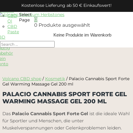
BD
Kostenlose Lieferung ab 50 € Einkaufswert!
ellness
Select
CBD
0
Page
Öl
0
Produkte ausgewählt
CBD
Paste
Keine Produkte im Warenkorb
BD
osmetik
aping
ubehör
ein
onto
Volcano CBD shop
/
Kosmetik
/ Palacio Cannabis Sport Forte
Gel Warming Massage Gel 200 ml
PALACIO CANNABIS SPORT FORTE GEL
WARMING MASSAGE GEL 200 ML
Das
Palacio Cannabis Sport Forte Gel
ist die ideale Wahl
für Sportler und Menschen, die unter
Muskelverspannungen oder Gelenkproblemen leiden.