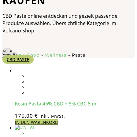
KAUFEN
CBD Paste online entdecken und gezielt passende
Produkte auswählen. Übersichtliche Kategorie im
Volcano Shop.
ALLE
Volcano
»
Shop
»
Wellness
»
Paste
CBD ÖL
CBD PASTE
Resin Pasta 45% CBD + 5% CBC 5 ml
175,00
€
inkl. MwSt.
IN DEN WARENKORB